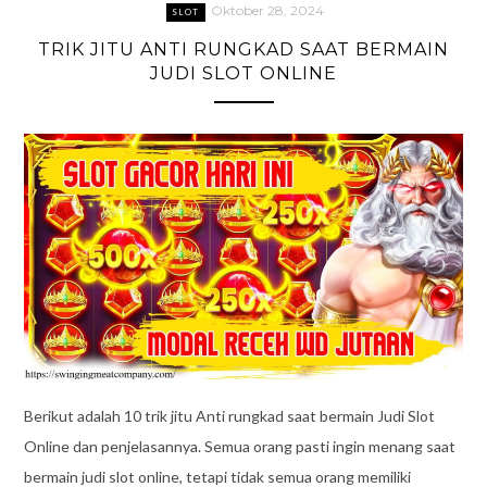
Oktober 28, 2024
SLOT
TRIK JITU ANTI RUNGKAD SAAT BERMAIN
JUDI SLOT ONLINE
Berikut adalah 10 trik jitu Anti rungkad saat bermain Judi Slot
Online dan penjelasannya. Semua orang pasti ingin menang saat
bermain judi slot online, tetapi tidak semua orang memiliki