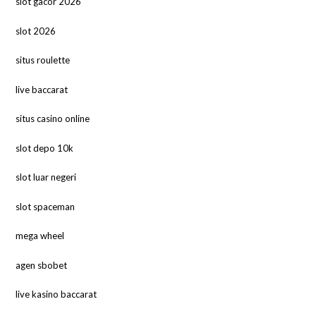
slot gacor 2026
slot 2026
situs roulette
live baccarat
situs casino online
slot depo 10k
slot luar negeri
slot spaceman
mega wheel
agen sbobet
live kasino baccarat