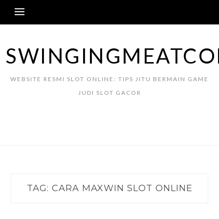
Skip
to
content
SWINGINGMEATCO
WEBSITE RESMI SLOT ONLINE: TIPS JITU BERMAIN GAME
JUDI SLOT GACOR
TAG:
CARA MAXWIN SLOT ONLINE