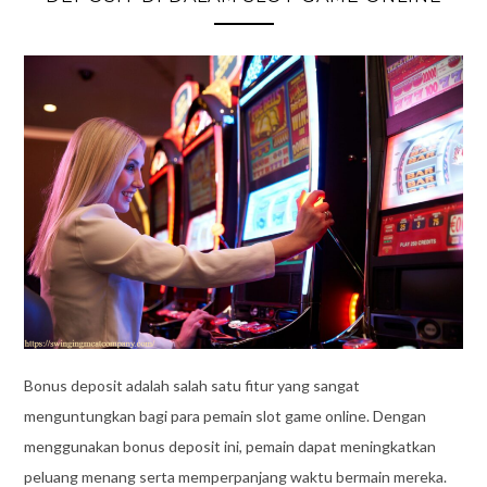
Bonus deposit adalah salah satu fitur yang sangat
menguntungkan bagi para pemain slot game online. Dengan
menggunakan bonus deposit ini, pemain dapat meningkatkan
peluang menang serta memperpanjang waktu bermain mereka.