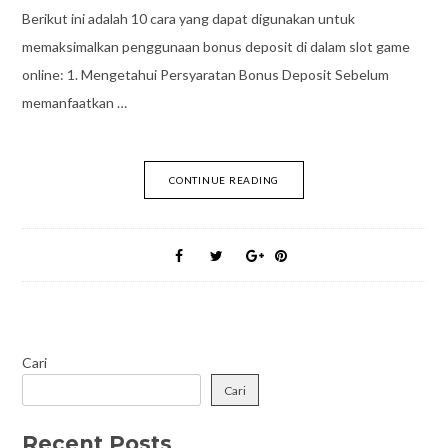
Berikut ini adalah 10 cara yang dapat digunakan untuk
memaksimalkan penggunaan bonus deposit di dalam slot game
online: 1. Mengetahui Persyaratan Bonus Deposit Sebelum
memanfaatkan …
CONTINUE READING
Cari
Cari
Recent Posts