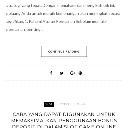
strategi yang tepat. Dengan memahami dan mengikuti trik ini,
peluang Anda untuk meraih kemenangan akan meningkat secara
signifikan. 1. Pahami Aturan Permainan Sebelum memulai
permainan, penting …
CONTINUE READING
Oktober 23, 2024
SLOT
CARA YANG DAPAT DIGUNAKAN UNTUK
MEMAKSIMALKAN PENGGUNAAN BONUS
DEPOSIT DI DALAM SLOT GAME ONLINE