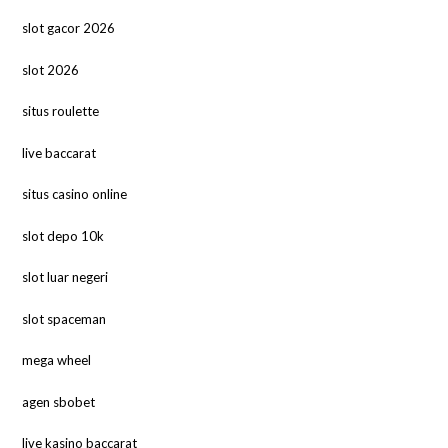
slot gacor 2026
slot 2026
situs roulette
live baccarat
situs casino online
slot depo 10k
slot luar negeri
slot spaceman
mega wheel
agen sbobet
live kasino baccarat