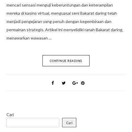
mencari sensasi menguji keberuntungan dan keterampilan
mereka di kasino virtual, menguasai seni Bakarat daring telah
menjadi pengejaran yang penuh dengan kegembiraan dan
permainan strategis. Artikel ini menyelidiki ranah Bakarat daring,
menawarkan wawasan …
CONTINUE READING
Cari
Cari