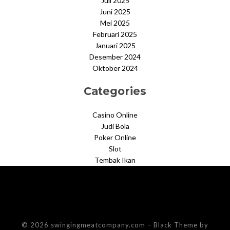
Juli 2025
Juni 2025
Mei 2025
Februari 2025
Januari 2025
Desember 2024
Oktober 2024
Categories
Casino Online
Judi Bola
Poker Online
Slot
Tembak Ikan
© 2026 swingingmeatcompany.com
–
Black Theme by