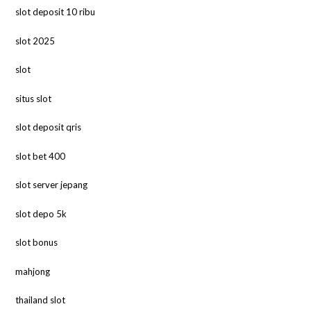
slot deposit 10 ribu
slot 2025
slot
situs slot
slot deposit qris
slot bet 400
slot server jepang
slot depo 5k
slot bonus
mahjong
thailand slot