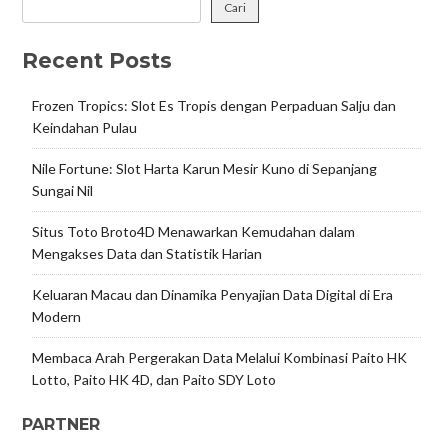
Cari
Recent Posts
Frozen Tropics: Slot Es Tropis dengan Perpaduan Salju dan
Keindahan Pulau
Nile Fortune: Slot Harta Karun Mesir Kuno di Sepanjang
Sungai Nil
Situs Toto Broto4D Menawarkan Kemudahan dalam
Mengakses Data dan Statistik Harian
Keluaran Macau dan Dinamika Penyajian Data Digital di Era
Modern
Membaca Arah Pergerakan Data Melalui Kombinasi Paito HK
Lotto, Paito HK 4D, dan Paito SDY Loto
PARTNER