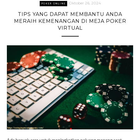
Oktober 26, 2024
POKER ONLINE
TIPS YANG DAPAT MEMBANTU ANDA
MERAIH KEMENANGAN DI MEJA POKER
VIRTUAL
Ada banyak cara untuk meningkatkan peluang menang saat